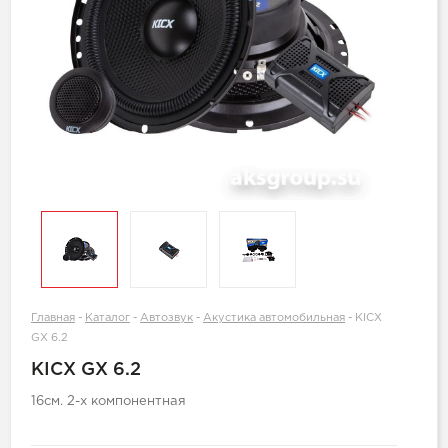
Главная
-
Каталог
-
Автозвук
-
Акустика автомобильная
-
KICX
GX 6.2
KICX GX 6.2
16см. 2-х компонентная