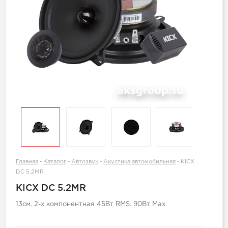
Главная
-
Каталог
-
Автозвук
-
Акустика автомобильная
-
KICX
DC 5.2MR
KICX DC 5.2MR
13см. 2-х компонентная 45Вт RMS. 90Вт Max