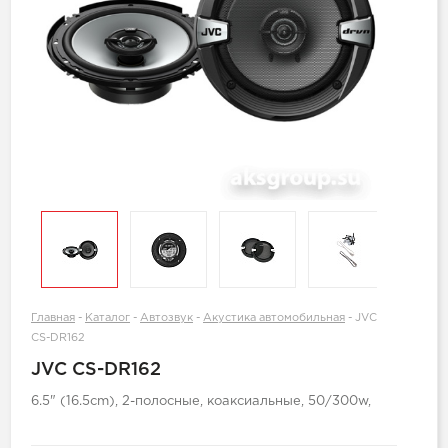
Главная
-
Каталог
-
Автозвук
-
Акустика автомобильная
-
JVC
CS-DR162
JVC CS-DR162
6.5" (16.5cm), 2-полосные, коаксиальные, 50/300w,