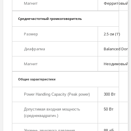
Магнит
Ферритовый
Среднечастотный громкоговоритель
Размер
2.5 см (1')
Диафрагма
Balanced Dom
Магнит
Неодимовый
Общие характеристики
Power Handling Capacity (Peak power)
300 Вт
Допустимая входная мощность
50 Вт
(среднеквадратич.)
Уровень звукового давления
88 дБ