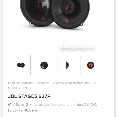
Главная
-
Каталог
-
Автозвук
-
Акустика автомобильная
-
JBL
STAGE3 627F
JBL STAGE3 627F
6" (16cm), 2-х полосная, коаксиальная, Без СЕТОК,
Глубина 48,5 мм