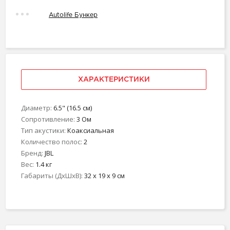
Autolife Бункер
ХАРАКТЕРИСТИКИ
Диаметр:
6.5" (16.5 см)
Сопротивление:
3 Ом
Тип акустики:
Коаксиальная
Количество полос:
2
Бренд:
JBL
Вес:
1.4 кг
Габариты (ДхШхВ):
32 x 19 x 9 см