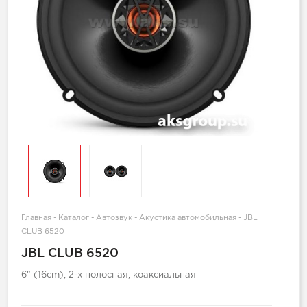
Главная
-
Каталог
-
Автозвук
-
Акустика автомобильная
-
JBL
CLUB 6520
JBL CLUB 6520
6" (16cm), 2-х полосная, коаксиальная