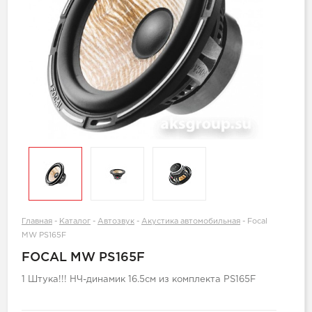
Главная
-
Каталог
-
Автозвук
-
Акустика автомобильная
-
Focal
MW PS165F
FOCAL MW PS165F
1 Штука!!! НЧ-динамик 16.5см из комплекта PS165F