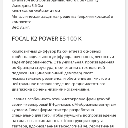
Диапазон воспроизводимых частот: 38 - 200 Гц
Импеданс: 3,6 Ом
Монтажная глубина: 41 мм
Металлическая защитная решетка (верхняя крышка) в
комплекте
Вес: 3,2 кг.
FOCAL K2 POWER ES 100 K
Композитный диффузор К2 сочетает 3 основных
свойства идеального диффузора: жесткость, легкость и
задемпфированность. Эта уникальная, произведенная
во Франции структура, в сочетании с технологией
подвеса TMD (инерционный демпфер), гасит
нежелательные резонансы и обеспечивает чистое и
нейтральное воспроизведение среднечастотного
диапазона с очень низкими искажениями.
Главная особенность этой чистокровно французской
серии - кевларовый ВЧ-динамик с М-образным вогнутым
куполом. Такая форма твитера разработана
специально для того, чтобы улучшить воспроизведение
на самых высоких частотах. Конструкция корпуса
твитера, вдохновленная технологией IAL (герметичная