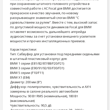
при сохранении штатного головного устройства в
совместной работе с АС Focal для BMW достигается
прекрасное качество звучания, по-новому
раскрывающее знаменитый слоган BMW "С
удовольствием за рулем". Вместе с тем, высокий запас
по допустимой мощности динамиков Focal для BMW
оставляет возможность дальнейшего апгрейда
аудиосистемы за счет установки внешнего усилителя
мощности и прочих инсталляционных приемов.
Характеристики:
Тип: Сабвуфер для установки под передними сиденьями
в штатный пластиковый корпус для:
BMW 1 серии (Е81/82/87/88/F20/F21)
BMW 3 серии (Е90/91/92/93/F30/F31)
BMW 5 серии (F10/F11)
BMW X1 (E84)
Диаметр: 200 мм (8")
Диффузор: полипропилен, чувствительность и АХЧ
замерены в салоне реального автомобиля
Мощность: 90 Вт RMS (номинальная), 180 Вт
(максимальная)
Чувствительность: 90,5 дБ