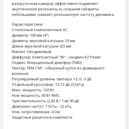
разгрузочная камера), эффективно подавляет
акустические резонансы и, сохраняя габариты
небольшими, снижает резонансную частоту динамика.
Характеристики
:
2-полосные компонентные АС
Диаметр: 100 мм (4”)
Диаметр звуковой катушки: 20 мм
Длина звуковой катушки: 8,5 мм
Магнит: Неодимовый
Диффузор: Композитный "W" - сэндвич K2 Power
Подвес: Инерционный демпфер (TMD)
Твитер: TKM ("М" - образный купол из арамидного
волокна)
Регулируемый уровень твитера: +3; 0; -3 дБ
Отдельный кроссовер: 12/12 дБ (3,5кГц)
Макс. мощность: 120 Вт
Ном. мощность: 60 Вт RMS
Чувствительность (2,83 В / 1 м): 90 дБ
Диапазон частот: 110 Гц – 22 кГц
Ном. сопротивление: 4 Ом
Защитные решетки в комплекте