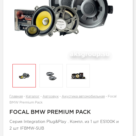
Главная
-
Каталог
-
Автозвук
-
Акустика автомобильная
-
Focal
BMW Premium Pack
FOCAL BMW PREMIUM PACK
Серия Integration Plug&Play . Компл. из 1 шт ES100K и
2 шт IFBMW-SUB