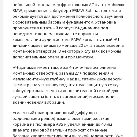
небольшой типоразмер фронтальных АС в автомобилях
BMW, применение сабвуфера IFBMW-Sub настоятельно
рекомендуется для достижения полновесного звучания
с основательным басовым фундаментом. Установка
проводится в штатный корпус НЧ-динамика под
передним сиденьем, включая те варианты
комплектации аудиосистемы BMW, когда штатный НЧ-
динамик имеет диаметр меньше 20 см, а также вклеен в
монтажное отверстие. В некоторых случаях возможны
дополнительные операции при монтаже.
НЧ-динамик имеет такое же 4-точечное исполнение
монтажных отверстий, разъем для подключения и
малую монтажную глубину, как в штатной 20-см версии.
Несмотря на установку под штатную защитную сетку,
сабвуфер комплектуется дополнительной сеткой для
лучшей защиты (в т.ч. от загрязнений) и исключения
возникновения вибраций.
Усиленный полипропиленовый диффузор с
радиальными рельефными элементами, жесткая
корзина из полимера ABS и увеличенный до 40 мм
диаметр звуковой катушки приносят отменные
басовые характеристики при высокой надежности. Уже