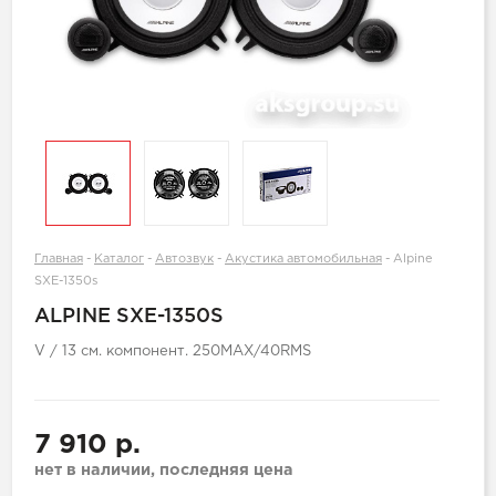
Главная
-
Каталог
-
Автозвук
-
Акустика автомобильная
-
Alpine
SXE-1350s
ALPINE SXE-1350S
V / 13 см. компонент. 250MAX/40RMS
7 910 р.
нет в наличии, последняя цена