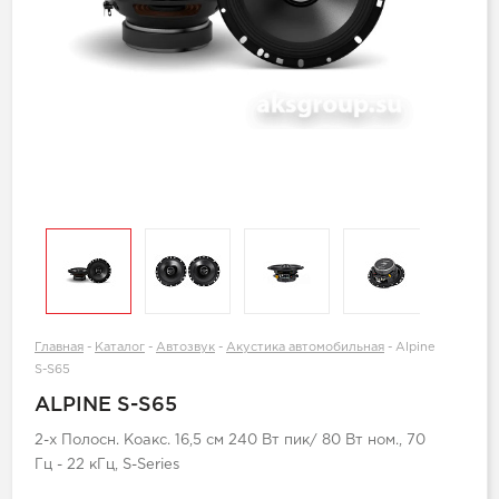
Главная
-
Каталог
-
Автозвук
-
Акустика автомобильная
-
Alpine
S-S65
ALPINE S-S65
2-х Полосн. Коакс. 16,5 см 240 Вт пик/ 80 Вт ном., 70
Гц - 22 кГц, S-Series