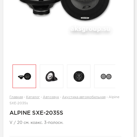
Главная
-
Каталог
-
Автозвук
-
Акустика автомобильная
-
Alpine
SXE-2035s
ALPINE SXE-2035S
V / 20 см. коакс. 3-полосн.