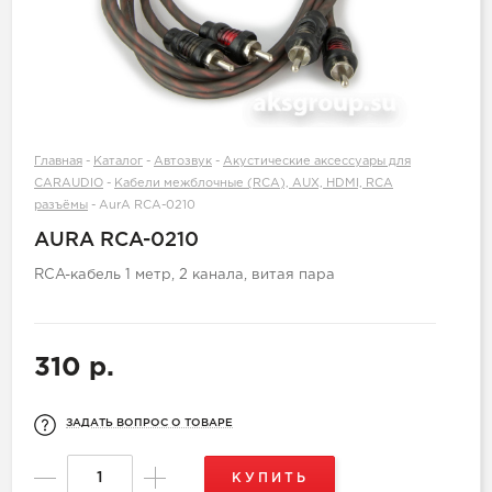
Главная
-
Каталог
-
Автозвук
-
Акустические аксессуары для
CARAUDIO
-
Кабели межблочные (RCA), AUX, HDMI, RCA
разъёмы
-
AurA RCA-0210
AURA RCA-0210
RCA-кабель 1 метр, 2 канала, витая пара
310 р.
ЗАДАТЬ ВОПРОС О ТОВАРЕ
КУПИТЬ