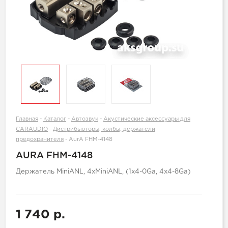
Главная
-
Каталог
-
Автозвук
-
Акустические аксессуары для
CARAUDIO
-
Дистрибьюторы, колбы, держатели
предохранителя
-
AurA FHM-4148
AURA FHM-4148
Держатель MiniANL, 4xMiniANL, (1x4-0Ga, 4x4-8Ga)
1 740 р.