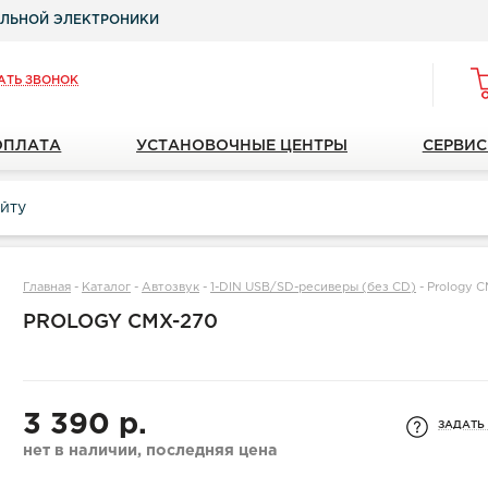
ЛЬНОЙ ЭЛЕКТРОНИКИ
АТЬ ЗВОНОК
ОПЛАТА
УСТАНОВОЧНЫЕ ЦЕНТРЫ
СЕРВИС
Главная
-
Каталог
-
Автозвук
-
1-DIN USB/SD-ресиверы (без CD)
-
Prology 
PROLOGY CMX-270
3 390 р.
ЗАДАТЬ
нет в наличии, последняя цена