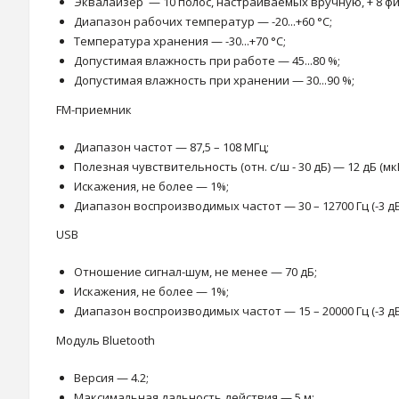
Эквалайзер — 10 полос, настраиваемых вручную, + 8 ф
Диапазон рабочих температур — -20...+60 °С;
Температура хранения — -30...+70 °С;
Допустимая влажность при работе — 45...80 %;
Допустимая влажность при хранении — 30...90 %;
FM-приемник
Диапазон частот — 87,5 – 108 МГц;
Полезная чувствительность (отн. с/ш - 30 дБ) — 12 дБ (мкВ
Искажения, не более — 1%;
Диапазон воспроизводимых частот — 30 – 12700 Гц (-3 дБ
USB
Отношение сигнал-шум, не менее — 70 дБ;
Искажения, не более — 1%;
Диапазон воспроизводимых частот — 15 – 20000 Гц (-3 дБ
Модуль Bluetooth
Версия — 4.2;
Максимальная дальность действия — 5 м;