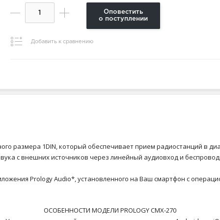
Оповестить
о поступлении
Добавить к сравнению
ртного размера 1DIN, который обеспечивает прием радиостанций в д
звука с внешних источников через линейный аудиовход и беспровод
ожения Prology Audio*, установленного на Ваш смартфон с операцио
ОСОБЕННОСТИ МОДЕЛИ PROLOGY CMX-270