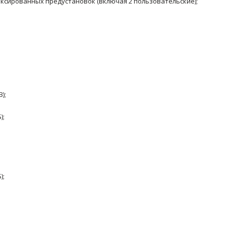
иксированных предустановок (включая 2 пользовательские);
);
);
);