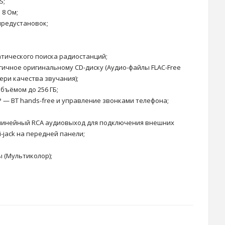
S;
 8 Ом;
предустановок;
тического поиска радиостанций;
гичное оригинальному CD-диску (Аудио-файлы FLAC-Free
ери качества звучания);
бъёмом до 256 ГБ;
 — BT hands-free и управление звонками телефона;
 линейный RCA аудиовыход для подключения внешних
-jack на передней панели;
 (Мультиколор);