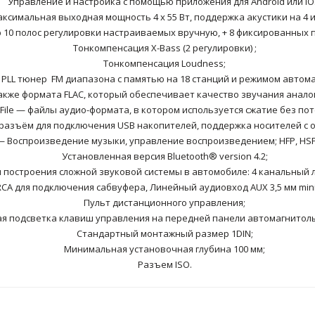
Управление и настройка с помощью приложения для Android или iO
ксимальная выходная мощность 4 х 55 Вт, поддержка акустики на 4 и
 10 полос регулировки настраиваемых вручную, + 8 фиксированных 
Тонкомпенсация X-Bass (2 регулировки) ;
Тонкомпенсация Loudness;
PLL тюнер FM диапазона с памятью на 18 станций и режимом автома
акже формата FLAC, который обеспечивает качество звучания анало
c File — файлы аудио-формата, в котором используется сжатие без пот
азъём для подключения USB накопителей, поддержка носителей с о
— Воспроизведение музыки, управление воспроизведением; HFP, HSP
Установленная версия Bluetooth® version 4.2;
 построения сложной звуковой системы в автомобиле: 4 канальный
RCA для подключения сабвуфера, Линейный аудиовход AUX 3,5 мм mini
Пульт дистанционного управления;
я подсветка клавиш управления на передней панели автомагнитолы
Стандартный монтажный размер 1DIN;
Минимальная установочная глубина 100 мм;
Разъем ISO.