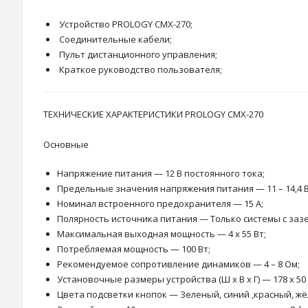
Устройство PROLOGY CMX-270;
Соединительные кабели;
Пульт дистанционного управления;
Краткое руководство пользователя;
ТЕХНИЧЕСКИЕ ХАРАКТЕРИСТИКИ PROLOGY CMX-270
Основные
Напряжение питания — 12 В постоянного тока;
Предельные значения напряжения питания — 11 – 14,4 В
Номинал встроенного предохранителя — 15 А;
Полярность источника питания — Только системы с за
Максимальная выходная мощность — 4 x 55 Вт;
Потребляемая мощность — 100 Вт;
Рекомендуемое сопротивление динамиков — 4 – 8 Ом;
Установочные размеры устройства (Ш x В x Г) — 178 x 50 
Цвета подсветки кнопок — Зеленый, синий ,красный, жё