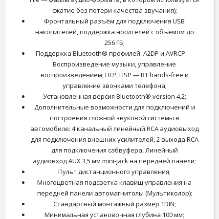
сжатие без потери качества звучания);
Фронтальный разъём для подключения USB
накопителей, поддержка носителей с объёмом до
256 ГБ;
Поддержка Bluetooth® профилей: A2DP и AVRCP —
Воспроизведение музыки, управление
воспроизведением; HFP, HSP — BT hands-free и
управление звонками телефона;
Установленная версия Bluetooth® version 4.2;
Дополнительные возможности для подключений и
построения сложной звуковой системы в
автомобиле: 4 канальный линейный RCA аудиовыход
для подключения внешних усилителей, 2 выхода RCA
для подключения сабвуфера, Линейный
аудиовход AUX 3,5 мм mini-jack на передней панели;
Пульт дистанционного управления;
Многоцветная подсветка клавиш управления на
передней панели автомагнитолы (Мультиколор);
Стандартный монтажный размер 1DIN;
Минимальная установочная глубина 100 мм;