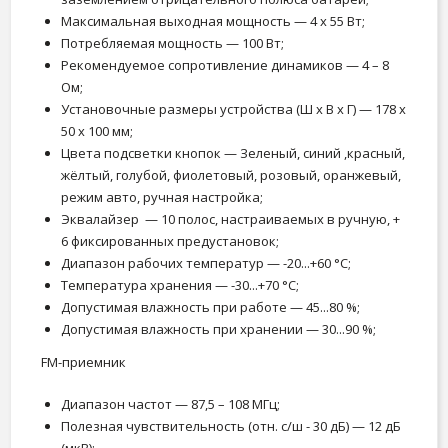
Максимальная выходная мощность — 4 x 55 Вт;
Потребляемая мощность — 100 Вт;
Рекомендуемое сопротивление динамиков — 4 – 8
Ом;
Установочные размеры устройства (Ш x В x Г) — 178 x
50 x 100 мм;
Цвета подсветки кнопок — Зеленый, синий ,красный,
жёлтый, голубой, фиолетовый, розовый, оранжевый,
режим авто, ручная настройка;
Эквалайзер — 10 полос, настраиваемых в ручную, +
6 фиксированных предустановок;
Диапазон рабочих температур — -20...+60 °С;
Температура хранения — -30...+70 °С;
Допустимая влажность при работе — 45...80 %;
Допустимая влажность при хранении — 30...90 %;
FM-приемник
Диапазон частот — 87,5 – 108 МГц;
Полезная чувствительность (отн. с/ш - 30 дБ) — 12 дБ
(мкВ);