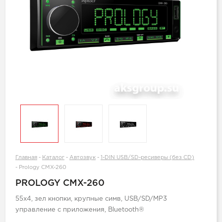
Главная
-
Каталог
-
Автозвук
-
1-DIN USB/SD-ресиверы (без CD)
-
Prology CMX-260
PROLOGY CMX-260
55x4, зел кнопки, крупные симв, USB/SD/MP3
управление с приложения, Bluetooth®