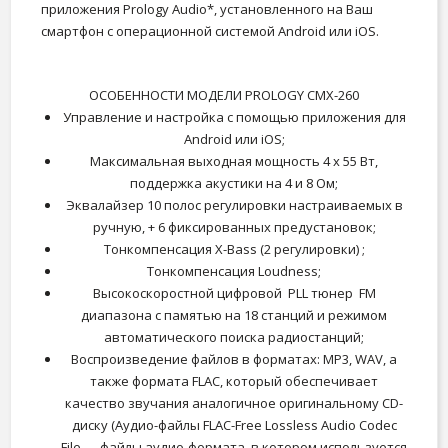
приложения Prology Audio*, установленного на Ваш
смартфон с операционной системой Android или iOS.
ОСОБЕННОСТИ МОДЕЛИ PROLOGY CMX-260
Управление и настройка с помощью приложения для
Android или iOS;
Максимальная выходная мощность 4 х 55 Вт,
поддержка акустики на 4 и 8 Ом;
Эквалайзер 10 полос регулировки настраиваемых в
ручную, + 6 фиксированных предустановок;
Тонкомпенсация X-Bass (2 регулировки) ;
Тонкомпенсация Loudness;
Высокоскоростной цифровой PLL тюнер FM
диапазона с памятью на 18 станций и режимом
автоматического поиска радиостанций;
Воспроизведение файлов в форматах: MP3, WAV, а
также формата FLAC, который обеспечивает
качество звучания аналогичное оригинальному CD-
диску (Аудио-файлы FLAC-Free Lossless Audio Codec
File — файлы аудио-формата, в котором используется