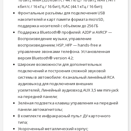
16 бит), WMA (320 кбит/с / 44.1 кГц / 16 бит), WAV (1411
кбит/с / 16 кГц / 16 бит), FLAC (44.1 кГц / 16 бит);
Фронтальные разъёмы для подключения USB
накопителей и карт памяти формата microSD,
поддержка носителей с объёмом до 256 ГБ
Поддержка Bluetooth® профилей: A2DP и AVRCP —
Воспроизведение музыки, управление
воспроизведением; HSP, HFP — hands-free и
управление звонками телефона. Установленная
версия Bluetooth® version 4.2;
Широкие возможности для дополнительных
подключений и построения сложной звуковой
системы в автомобиле: 4 канальный линейный RCA
аудиовыход для подключения внешних
усилителей, Линейный аудиовход AUX 3,5 мм mini-jack
на передней панели;
Зелёная подсветка клавиш управления на передней
панели автомагнитолы;
В комплекте инфракрасный пульт ДУ карточного
типа;
Укороченный металлический корпус;