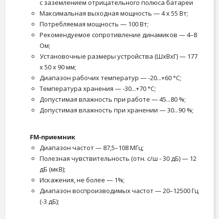
с заземлением отрицательного полюса батареи
Максимальная выходная мощность — 4 x 55 Вт;
Потребляемая мощность — 100 Вт;
Рекомендуемое сопротивление динамиков — 4–8
Ом;
Установочные размеры устройства (ШxВxГ) — 177
x 50 x 90 мм;
Диапазон рабочих температур — -20...+60 °С;
Температура хранения — -30...+70 °С;
Допустимая влажность при работе — 45...80 %;
Допустимая влажность при хранении — 30...90 %;
FM-приемник
Диапазон частот — 87,5–108 МГц;
Полезная чувствительность (отн. с/ш - 30 дБ) — 12
дБ (мкВ);
Искажения, не более — 1%;
Диапазон воспроизводимых частот — 20–12500 Гц
(-3 дБ);