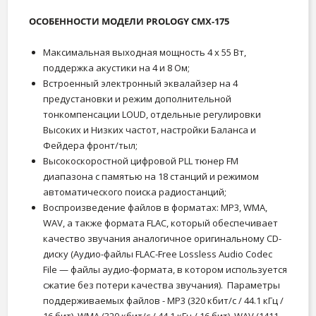
ОСОБЕННОСТИ МОДЕЛИ PROLOGY CMX-175
Максимальная выходная мощность 4 х 55 Вт,
поддержка акустики на 4 и 8 Ом;
Встроенный электронный эквалайзер на 4
предустановки и режим дополнительной
тонкомпенсации LOUD, отдельные регулировки
Высоких и Низких частот, настройки Баланса и
Фейдера фронт/тыл;
Высокоскоростной цифровой PLL тюнер FM
диапазона с памятью на 18 станций и режимом
автоматического поиска радиостанций;
Воспроизведение файлов в форматах: MP3, WMA,
WAV, а также формата FLAC, который обеспечивает
качество звучания аналогичное оригинальному CD-
диску (Аудио-файлы FLAC-Free Lossless Audio Codec
File — файлы аудио-формата, в котором используется
сжатие без потери качества звучания). Параметры
поддерживаемых файлов - MP3 (320 кбит/с / 44.1 кГц /