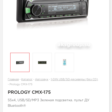
Главная
-
Каталог
-
Автозвук
-
1-DIN USB/SD-ресиверы (без CD)
-
Prology CMX-175
PROLOGY CMX-175
55x4, USB/SD/MP3 Зеленая подсветка. пульт ДУ
Bluetooth®