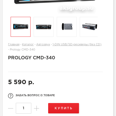
Главная
-
Каталог
-
Автозвук
-
1-DIN USB/SD-ресиверы (без CD)
-
Prology CMD-340
PROLOGY CMD-340
5 590 р.
ЗАДАТЬ ВОПРОС О ТОВАРЕ
КУПИТЬ