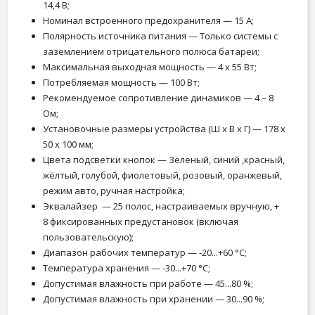
14,4 В;
Номинал встроенного предохранителя — 15 А;
Полярность источника питания — Только системы с
заземлением отрицательного полюса батареи;
Максимальная выходная мощность — 4 x 55 Вт;
Потребляемая мощность — 100 Вт;
Рекомендуемое сопротивление динамиков — 4 – 8
Ом;
Установочные размеры устройства (Ш x В x Г) — 178 x
50 x 100 мм;
Цвета подсветки кнопок — Зеленый, синий ,красный,
жёлтый, голубой, фиолетовый, розовый, оранжевый,
режим авто, ручная настройка;
Эквалайзер — 25 полос, настраиваемых вручную, +
8 фиксированных предустановок (включая
пользовательскую);
Диапазон рабочих температур — -20...+60 °С;
Температура хранения — -30...+70 °С;
Допустимая влажность при работе — 45...80 %;
Допустимая влажность при хранении — 30...90 %;