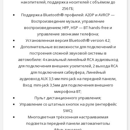
накопителей, поддержка носителей с объёмом до
256 ГБ;
Поддержка Bluetooth® профилей: A2DP и AVRCP —
Воспроизведение музыки, управление
воспроизведением; HFP, HSP — BT hands-free и
управление звонками телефона;
Установленная версия Bluetooth® version 4.2;
Дополнительные возможности для подключений и
построения сложной звуковой системы в
автомобиле: 4 канальный линейный RCA аудиовыход
для подключения внешних усилителей, 2 выхода RCA
для подключения сабвуфера, Линейный
аудиовход AUX 3,5 мм mini-jack на передней панели,
Вход mini-jack 3,5мм для подключения внешнего
микрофона BT;
Пульт дистанционного управления;
Управление со штатных кнопок на руле (интерфейс
SWC);
Многоцветная трёхзонная настраиваемая
подсветка передней панели автомагнитолы
(Мультиколор);