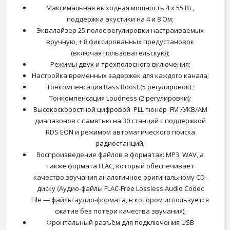
Максимальная выходная мощность 4 х 55 Вт,
поддержка акустики на 4 и 8 Ом;
Эквалайзер 25 полос регулировки настраиваемых
вручную, + 8 фиксированных предустановок
(включая пользовательскую);
Режимы двух и трехполосного включения;
Настройка временных задержек для каждого канала;
Тонкомпенсация Bass Boost (5 регулировок) ;
Тонкомпенсация Loudness (2 регулировки);
Высокоскоростной цифровой PLL тюнер FM /УКВ/AM
диапазонов с памятью на 30 станций c поддержкой
RDS EON и режимом автоматического поиска
радиостанций;
Воспроизведение файлов в форматах: MP3, WAV, а
также формата FLAC, который обеспечивает
качество звучания аналогичное оригинальному CD-
диску (Аудио-файлы FLAC-Free Lossless Audio Codec
File — файлы аудио-формата, в котором используется
сжатие без потери качества звучания);
Фронтальный разъём для подключения USB