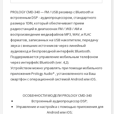
PROLOGY CMD-340 — FM / USB ресивер с Bluetooth и
встроенным DSP - аудиопроцессором, стандартного
размера 1DIN, который обеспечивает прием
радиостанций в диапазонах FM / УКВ / AM и
воспроизведение медиафайлов MP3, WAV, и FLAC
форматов, записанных на USB накопители, передачу
звука с внешних источников через линейный
аудиовход и беспроводной интерфейс Bluetooth.
Поддерживается управление мобильным телефоном
через интерфейс Bluetooth (ver. 4,2).
Устройством можно управлять при помощи мобильного
приложения Prology Audio* , установленного на Ваш
смартфон с операционной системой Android или iOS.
ОСОБЕННОСТИ МОДЕЛИ PROLOGY CMD-340
Встроенный аудиопроцессор DSP;
Управление и настройка с помощью приложения для
Android или iOS;