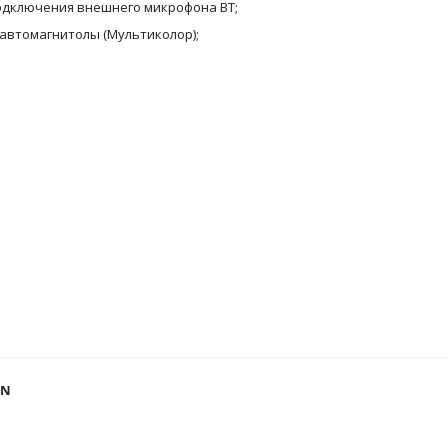
я подключения внешнего микрофона BT;
автомагнитолы (Мультиколор);
EN