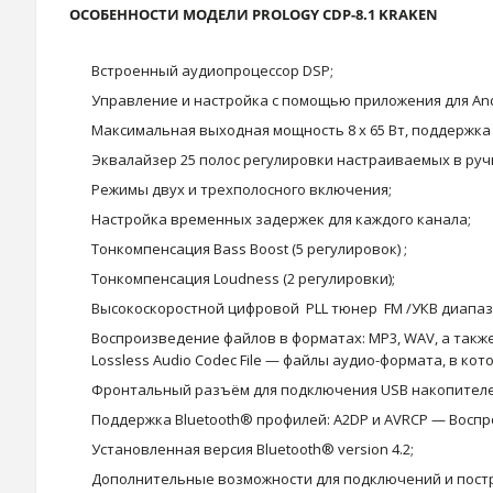
ОСОБЕННОСТИ МОДЕЛИ PROLOGY CDP-8.1 KRAKEN
Встроенный аудиопроцессор DSP;
Управление и настройка с помощью приложения для Andr
Максимальная выходная мощность 8 х 65 Вт, поддержка а
Эквалайзер 25 полос регулировки настраиваемых в руч
Режимы двух и трехполосного включения;
Настройка временных задержек для каждого канала;
Тонкомпенсация Bass Boost (5 регулировок) ;
Тонкомпенсация Loudness (2 регулировки);
Высокоскоростной цифровой PLL тюнер FM /УКВ диапазо
Воспроизведение файлов в форматах: MP3, WAV, а такж
Lossless Audio Codec File — файлы аудио-формата, в ко
Фронтальный разъём для подключения USB накопителей
Поддержка Bluetooth® профилей: A2DP и AVRCP — Воспр
Установленная версия Bluetooth® version 4.2;
Дополнительные возможности для подключений и постр