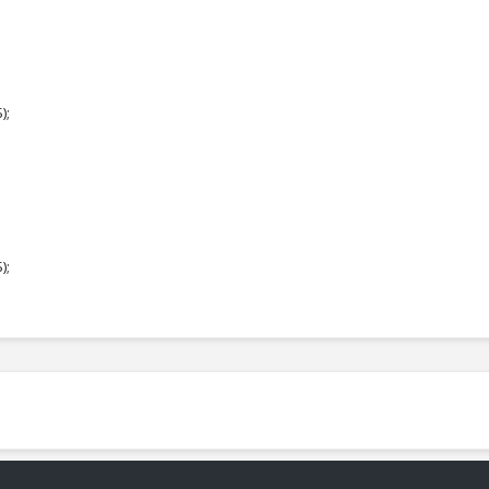
);
);