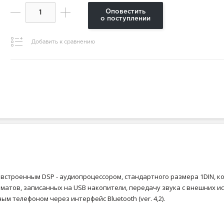
Оповестить
о поступлении
Добавить к сравнению
 и встроенным DSP - аудиопроцессором, стандартного размера 1DIN,
рматов, записанных на USB накопители, передачу звука с внешних 
 телефоном через интерфейс Bluetooth (ver. 4,2).