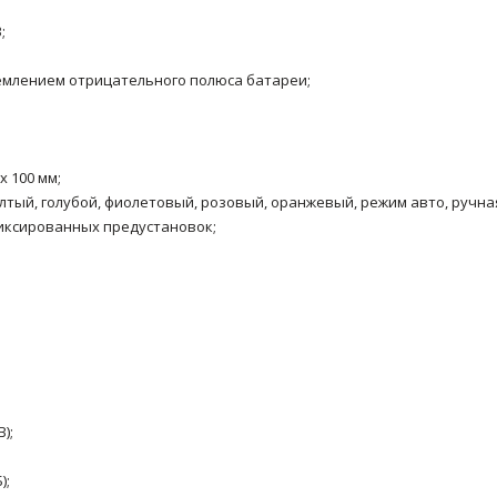
;
землением отрицательного полюса батареи;
x 100 мм;
лтый, голубой, фиолетовый, розовый, оранжевый, режим авто, ручна
фиксированных предустановок;
);
);