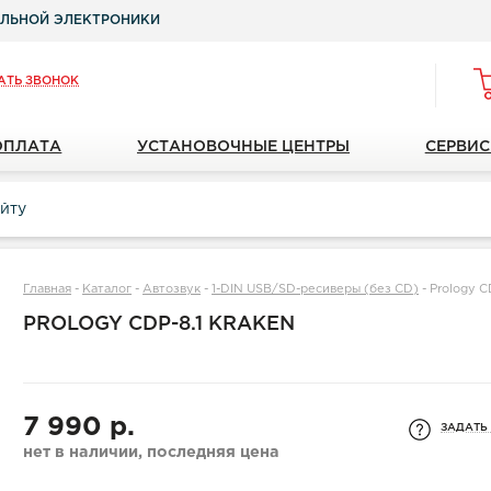
ЛЬНОЙ ЭЛЕКТРОНИКИ
АТЬ ЗВОНОК
ОПЛАТА
УСТАНОВОЧНЫЕ ЦЕНТРЫ
СЕРВИС
Главная
-
Каталог
-
Автозвук
-
1-DIN USB/SD-ресиверы (без CD)
-
Prology 
PROLOGY CDP-8.1 KRAKEN
7 990 р.
ЗАДАТЬ
нет в наличии, последняя цена