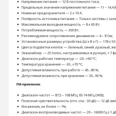
Напряжение питания — 12 В постоянного тока;
Предельные значения напряжения питания — 11 – 14,4 В
Номинал предохранителя — 2 х 10 А;
Полярность источника питания — Только системы с за
Максимальная выходная мощность — 8 x 65 Вт;
Потребляемая мощность — 300 Вт;
Рекомендуемое сопротивление динамиков — 4 – 8 Ом;
Установочные размеры устройства (Ш x В x Г) — 178 x 50 
Цвета подсветки кнопок — Зеленый, синий ,красный, жё
Эквалайзер — 25 полос, настраиваемых в ручную, + 7 
Диапазон рабочих температур — -20...+60 °С;
Температура хранения — -30...+70 °С;
Допустимая влажность при работе — 45...80 %;
Допустимая влажность при хранении — 30...90 %;
FM-приемник
Диапазон частот — 87,5 – 108 МГц; 65-74 МГц (УКВ);
Полезная чувствительность (отн. с/ш - 30 дБ) — 12 дБ (мкВ
Искажения, не более — 1%;
Диапазон воспроизводимых частот — 20 – 16000 Гц (-1 дБ