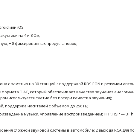
oid или iOS;
кустики на 4 и 8 Ом;
ную, + 8 фиксированных предустановок;
на с памятью на 30 станций c поддержкой RDS EON и режимом авто
е формата FLAC, который обеспечивает качество звучания аналогичн
тором используется сжатие без потери качества звучания);
, поддержка носителей с объёмом до 256 ГБ;
оизведение музыки, управление воспроизведением; HFP, HSP — BT h
оения сложной звуковой системы в автомобиле: 2 выхода RCA для п