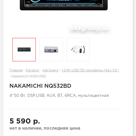
Главная
-
Каталог
-
Автозвук
-
1-DIN USB/SD-ресиверы (без CD)
-
Nakamichi NQ532BD
NAKAMICHI NQ532BD
4*50 Вт, DSP,USB, AUX, ВТ, 6RCA, мультицветная
5 590 р.
нет в наличии, последняя цена