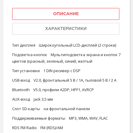
ОПИСАНИЕ
ХАРАКТЕРИСТИКИ
Тип дисплея Широкоугольный LCD-дисплей (2 строки)
Подсветка кнопок Мультиподсветка экрана и кнопок 7
цветов (красный, зеленый, синий, желтый
Тип установки 1 DIN ресивер с DSP
USB-вход V2.0, фронтальный 5 B / 1А, тыловой 5 В / 2 А
Bluetooth V5.0, профили A2DP, HPF1, AVRCP
AUX-вход jack 3,5 мм
Слот SD-карты на фронтальной панели
Поддерживаемые форматы MP3, WMA, WAV, FLAC
RDS FM Radio FM (RDS)/AM