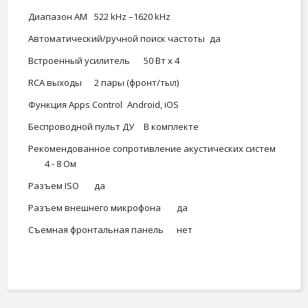
Диапазон AM
522 kHz –1620 kHz
Автоматический/ручной поиск частоты
да
Встроенный усилитель
50 Вт х 4
RCA выходы
2 пары (фронт/тыл)
Функция Apps Control
Android, iOS
Беспроводной пульт ДУ
В комплекте
Рекомендованное сопротивление акустических систем
4 - 8 Ом
Разъем ISO
да
Разъем внешнего микрофона
да
Съемная фронтальная панель
нет