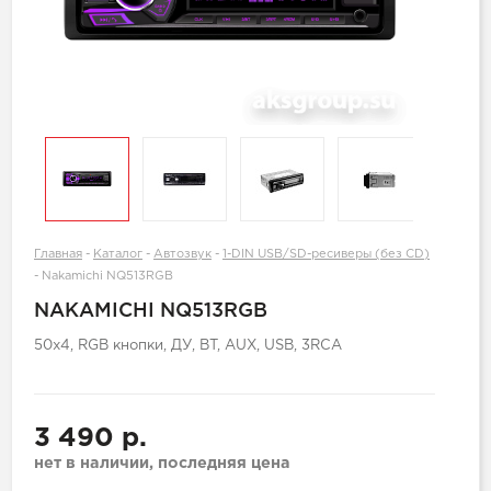
Главная
-
Каталог
-
Автозвук
-
1-DIN USB/SD-ресиверы (без CD)
-
Nakamichi NQ513RGB
NAKAMICHI NQ513RGB
50x4, RGB кнопки, ДУ, BT, AUX, USB, 3RCA
3 490 р.
нет в наличии, последняя цена