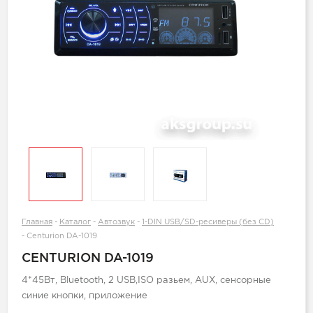
Главная
-
Каталог
-
Автозвук
-
1-DIN USB/SD-ресиверы (без CD)
-
Centurion DA-1019
CENTURION DA-1019
4*45Вт, Bluetooth, 2 USB,ISO разьем, AUX, сенсорные
синие кнопки, приложение