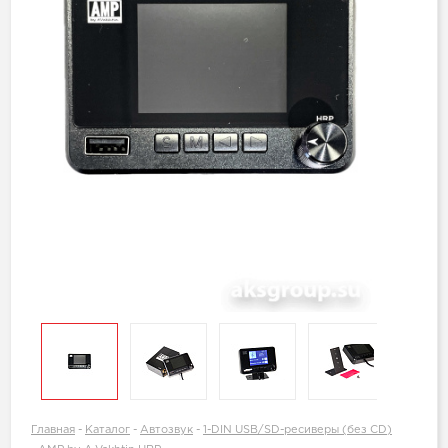
Главная
-
Каталог
-
Автозвук
-
1-DIN USB/SD-ресиверы (без CD)