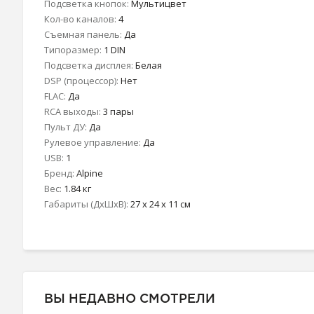
Подсветка кнопок:
Мультицвет
Кол-во каналов:
4
Съемная панель:
Да
Типоразмер:
1 DIN
Подсветка дисплея:
Белая
DSP (процессор):
Нет
FLAC:
Да
RCA выходы:
3 пары
Пульт ДУ:
Да
Рулевое управление:
Да
USB:
1
Бренд:
Alpine
Вес:
1.84 кг
Габариты (ДхШхВ):
27 x 24 x 11 см
ВЫ НЕДАВНО СМОТРЕЛИ