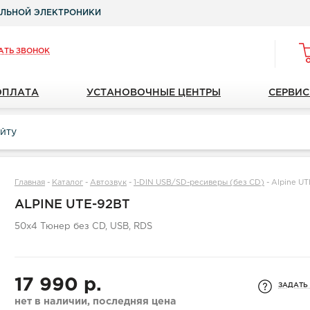
ЛЬНОЙ ЭЛЕКТРОНИКИ
АТЬ ЗВОНОК
ОПЛАТА
УСТАНОВОЧНЫЕ ЦЕНТРЫ
СЕРВИС
Главная
-
Каталог
-
Автозвук
-
1-DIN USB/SD-ресиверы (без CD)
-
Alpine U
ALPINE UTE-92BT
50x4 Тюнер без CD, USB, RDS
17 990 р.
ЗАДАТЬ
нет в наличии, последняя цена