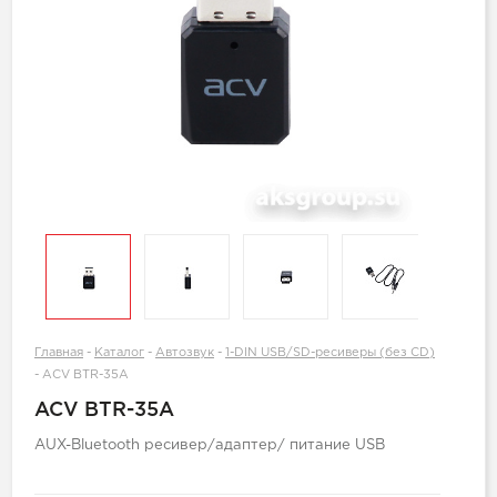
Главная
-
Каталог
-
Автозвук
-
1-DIN USB/SD-ресиверы (без CD)
-
ACV BTR-35A
ACV BTR-35A
AUX-Bluetooth ресивер/адаптер/ питание USB