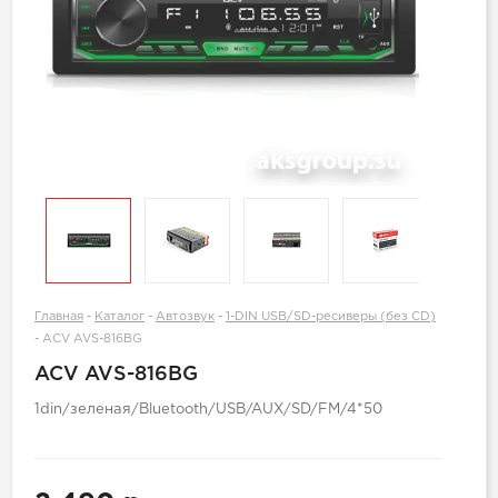
Главная
-
Каталог
-
Автозвук
-
1-DIN USB/SD-ресиверы (без CD)
-
ACV AVS-816BG
ACV AVS-816BG
1din/зеленая/Bluetooth/USB/AUX/SD/FM/4*50