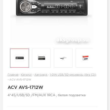
Главная
-
Каталог
-
Автозвук
-
1-DIN USB/SD-ресиверы (без CD)
-
ACV AVS-1712W
ACV AVS-1712W
4*45/USB/SD /FM/AUX 1RCA , белая подсветка