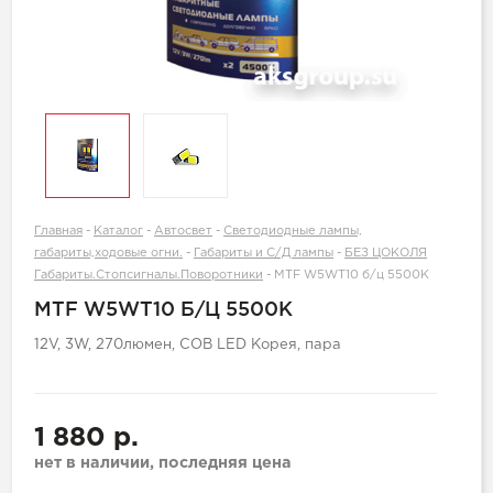
Главная
-
Каталог
-
Автосвет
-
Светодиодные лампы,
габариты,ходовые огни.
-
Габариты и С/Д лампы
-
БЕЗ ЦОКОЛЯ
Габариты.Стопсигналы.Поворотники
-
MTF W5WT10 б/ц 5500K
MTF W5WT10 Б/Ц 5500K
12V, 3W, 270люмен, COB LED Корея, пара
1 880 р.
нет в наличии, последняя цена