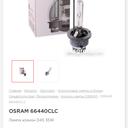
Главная
-
Каталог
-
Автосвет
-
Ксеноновые лампы и блоки,
Омыватели фар, Переходники
-
Ксенон лампы OSRAM
-
OSRAM
66440CLC
OSRAM 66440CLC
Лампа ксенон D4S 35W