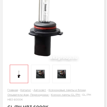
Главная
-
Каталог
-
Автосвет
-
Ксеноновые лампы и блоки,
Омыватели фар, Переходники
-
Ксенон лампы GL/PH
-
GL/PH
HB3 6000K