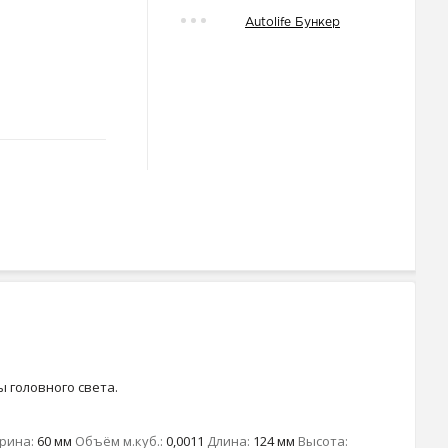
Autolife Бункер
 головного света.
рина:
60 мм
Объём м.куб.:
0,0011
Длина:
124 мм
Высота: