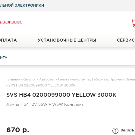
ЛЬНОЙ ЭЛЕКТРОНИКИ
АТЬ ЗВОНОК
ОПЛАТА
УСТАНОВОЧНЫЕ ЦЕНТРЫ
СЕРВИС
Главная
-
Каталог
-
Автосвет
-
Галогенные лампы, Габариты, Прочее
-
Ламп
-
SVS HB4 0200099000 YELLOW 3000K
SVS HB4 0200099000 YELLOW 3000K
Лампа HB4 12V 55W + W5W Комплект
670 р.
ЗАДАТЬ