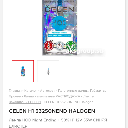
Главная
-
Каталог
-
Автосвет
-
Галогенные лампы, Габариты,
Прочее
-
Лампа накаливания РАСПРОДАЖА
-
Лампы
накаливания CELEN
-
CELEN H1 33250NEND Halogen
CELEN H1 33250NEND HALOGEN
Лампа HOD Night Ending + 50% H1 12V 55W СИНЯЯ
БЛИСТЕР