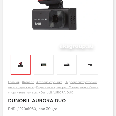
Главная
-
Каталог
-
Автоэлектроника
-
Видеорегистраторы и
аксессуары к ним
-
Видеорегистраторы с 2 камерами и более,
спортивные камеры:
-
Dunobil AURORA DUO
DUNOBIL AURORA DUO
FHD (1920×1080) при 30 к/с