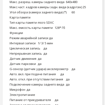
Макс. разреш. камеры заднего вида
640х480
Макс.част. кадров камеры задн. вида (кадр/сек)
25
Угол обзора (камера заднего вида) (*)
60
Карта памяти
Тип карты памяти
micro SDXC
Макс. емкость карты памяти
128* Гб
Функции
Режим аварийной записи
да
Интервал записи
1/ 3/ 5 мин
Циклическая запись
да
Непрерывная запись
да
Датчик движения
да
Датчик парковки
да
G-сенсор (датчик удара) акселерометр
да
Авто. вкл. при подаче питания
да
Авто. откл. при отсутствии питания
да
Подключение камеры заднего вида
да
Микрофон
да
Электропитание
Питание от прикуривателя
да