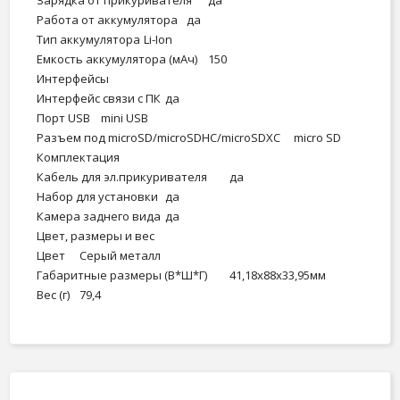
Зарядка от прикуривателя
да
Работа от аккумулятора
да
Тип аккумулятора
Li-Ion
Емкость аккумулятора (мАч)
150
Интерфейсы
Интерфейс связи с ПК
да
Порт USB
mini USB
Разъем под microSD/microSDHC/microSDXC
micro SD
Комплектация
Кабель для эл.прикуривателя
да
Набор для установки
да
Камера заднего вида
да
Цвет, размеры и вес
Цвет
Серый металл
Габаритные размеры (В*Ш*Г)
41,18х88х33,95мм
Вес (г)
79,4