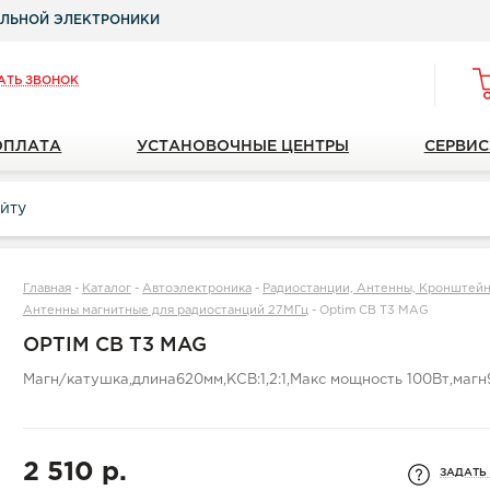
ЛЬНОЙ ЭЛЕКТРОНИКИ
АТЬ ЗВОНОК
ОПЛАТА
УСТАНОВОЧНЫЕ ЦЕНТРЫ
СЕРВИС
Главная
-
Каталог
-
Автоэлектроника
-
Радиостанции, Антенны, Кронштейн
Антенны магнитные для радиостанций 27МГц
-
Optim CB T3 MAG
OPTIM CB T3 MAG
Магн/катушка,длина620мм,КСВ:1,2:1,Макс мощность 100Вт,маг
2 510 р.
ЗАДАТЬ