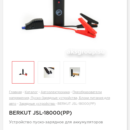
Главная
-
Каталог
-
Автоэлектроника
-
Преобразователи
напряжения, Пуско-Зарядные устройства, Блоки питания для
авто
-
Зарядные устройства
-
BERKUT JSL-18000(PP)
BERKUT JSL-18000(PP)
Устройство пуско-зарядное для аккумуляторов