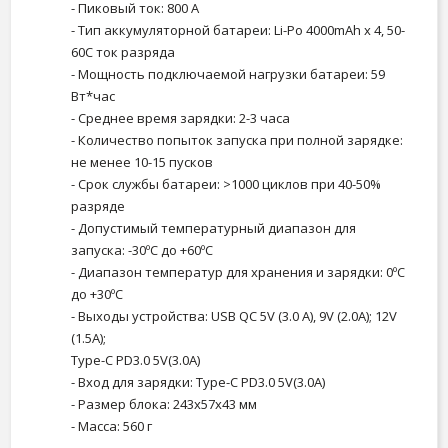
- Пиковый ток: 800 А
- Тип аккумуляторной батареи: Li-Po 4000mAh x 4, 50-
60С ток разряда
- Мощность подключаемой нагрузки батареи: 59
Вт*час
- Среднее время зарядки: 2-3 часа
- Количество попыток запуска при полной зарядке:
не менее 10-15 пусков
- Срок службы батареи: >1000 циклов при 40-50%
разряде
- Допустимый температурный диапазон для
запуска: -30ºС до +60ºС
- Диапазон температур для хранения и зарядки: 0ºС
до +30ºС
- Выходы устройства: USB QC 5V (3.0 А), 9V (2.0A); 12V
(1.5A);
Type-C PD3.0 5V(3.0А)
- Вход для зарядки: Type-C PD3.0 5V(3.0A)
- Размер блока: 243x57x43 мм
- Масса: 560 г