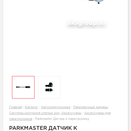
Главная
-
Каталог
-
Автоэлектроника
-
Парковочные радары,
Системы контроля слепых зон, Аксессуары
-
Аксессуары для
парктроников
-
Parkmaster Датчик к парктронику
PARKMASTER ДАТЧИК К