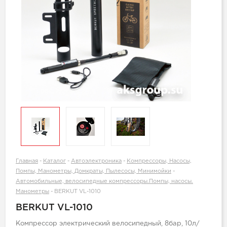
Главная
-
Каталог
-
Автоэлектроника
-
Компрессоры, Насосы,
Помпы, Манометры, Домкраты, Пылесосы, Минимойки
-
Автомобильные, велосипедные компрессоры.Помпы, насосы.
Манометры
-
BERKUT VL-1010
BERKUT VL-1010
Компрессор электрический велосипедный, 8бар, 10л/