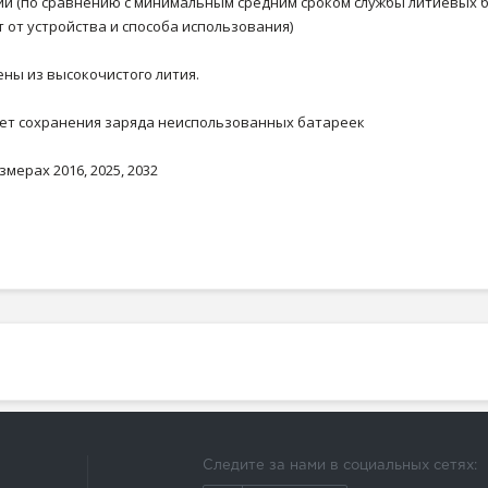
гии (по сравнению с минимальным средним сроком службы литиевых 
т от устройства и способа использования)
ены из высокочистого лития.
0 лет сохранения заряда неиспользованных батареек
мерах 2016, 2025, 2032
Следите за нами в социальных сетях: