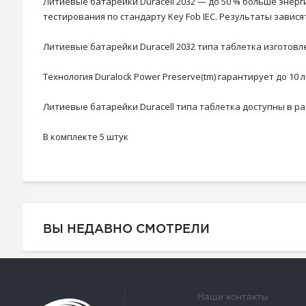
Литиевые батарейки Duracell 2032 — до 50 % больше энер
тестирования по стандарту Key Fob IEC. Результаты завися
Литиевые батарейки Duracell 2032 типа таблетка изготовл
Технология Duralock Power Preserve(tm) гарантирует до 1
Литиевые батарейки Duracell типа таблетка доступны в раз
В комплекте 5 штук
ВЫ НЕДАВНО СМОТРЕЛИ
Наши контакты