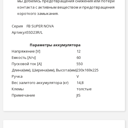
мы добились предотвращения снижения или потери
контакта с активным веществом и предотвращения
короткого замыкания.
Серия
FB SUPER NOVA
Артикул
55D23R/L
Параметры аккумулятора
Напряжение [V]
12
Емкость [А/ч]
60
Пусковой ток [А]
550
Длина(мм), Ширина(мм), Высота(мм)
230x169x225
Ручка
V
Вес залитого аккумулятора (кг)
14,8
Клемы
толстые
Примечание
JIS