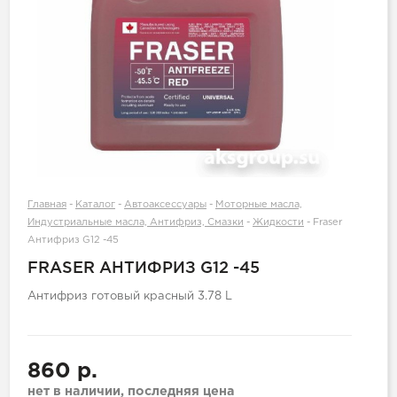
Главная
-
Каталог
-
Автоаксессуары
-
Моторные масла,
Индустриальные масла, Антифриз, Смазки
-
Жидкости
-
Fraser
Антифриз G12 -45
FRASER АНТИФРИЗ G12 -45
Антифриз готовый красный 3.78 L
860 р.
нет в наличии, последняя цена