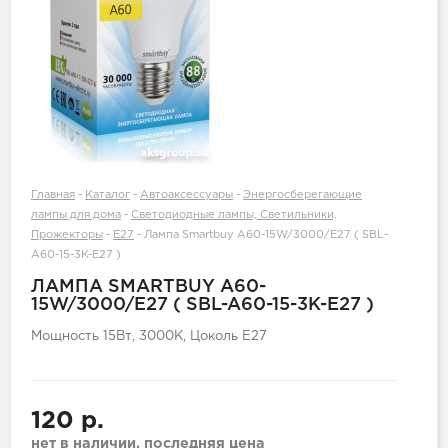
Главная
-
Каталог
-
Автоаксессуары
-
Энергосберегающие
лампы для дома
-
Светодиодные лампы, Светильники,
Прожекторы
-
E27
-
Лампа Smartbuy A60-15W/3000/E27 ( SBL-
A60-15-3K-E27 )
ЛАМПА SMARTBUY A60-
15W/3000/E27 ( SBL-A60-15-3K-E27 )
Мощность 15Вт, 3000К, Цоколь E27
120 р.
нет в наличии, последняя цена