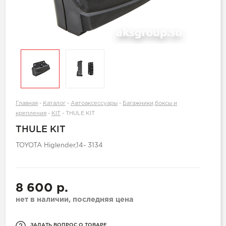
Главная
-
Каталог
-
Автоаксессуары
-
Багажники,боксы и
крепления
-
KIT
-
THULE KIT
THULE KIT
TOYOTA Higlender,14- 3134
8 600 р.
нет в наличии, последняя цена
ЗАДАТЬ ВОПРОС О ТОВАРЕ