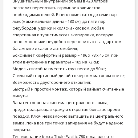
Внушительный внутренний объем в 420 литров
позволит перевозить огромное количество
необходимых вещей. В него поместится до семи пар
лыж (максимальная длина - 180 см), до пяти пар
сноубордов, удочки и коляски - словом, любая
спортивная и туристическая экипировка, которую
невозможно или неудобно перевозить в стандартном
багажнике и салоне автомобиля;
Бокс имеет комфортный размер – 196 х 78 х 45 см, при
этом внутренние параметры – 185 на 72 см;
Модель способна вместить груз весом до 50 кг;
Стильный спортивный дизайн в черном матовом цвете;
Возможность двустороннего открытия;
Быстрый и простой монтаж, который займет считанные
минуты;
Запатентованная система центрального замка,
предотвращающая кражу и открытие бокса во время
поездки. Ключ невозможно вытащить из центрального
замка, пока все три точки запирания не будут надежно
закрыты.
Тестирование бокса Thule Pacific 780 показало, что,