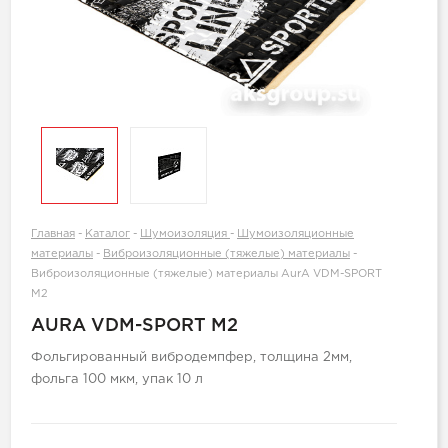
Главная
-
Каталог
-
Шумоизоляция
-
Шумоизоляционные
материалы
-
Виброизоляционные (тяжелые) материалы
-
Виброизоляционные (тяжелые) материалы AurA VDM-SPORT
M2
AURA VDM-SPORT M2
Фольгированный вибродемпфер, толщина 2мм,
фольга 100 мкм, упак 10 л