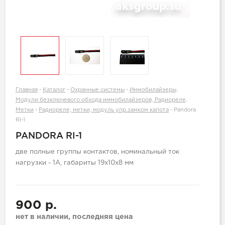
Главная
-
Каталог
-
Охранные системы
-
Иммобилайзеры,
Модули безключевого обхода иммобилайзеров, Радиореле,
Метки
-
Радиореле, метки, модуль упр.замком капота
-
Pandora
RI-1
PANDORA RI-1
две полные группы контактов, номинальный ток
нагрузки - 1А, габариты 19х10х8 мм
900 р.
нет в наличии, последняя цена