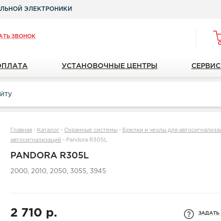
ЛЬНОЙ ЭЛЕКТРОНИКИ
АТЬ ЗВОНОК
ОПЛАТА
УСТАНОВОЧНЫЕ ЦЕНТРЫ
СЕРВИС
Главная
-
Каталог
-
Охранные системы
-
Брелки и чехлы для автосигнализа
автосигнализаций
-
Pandora R305L
PANDORA R305L
2000, 2010, 2050, 3055, 3945
2 710 р.
ЗАДАТЬ