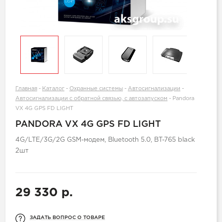
Главная
-
Каталог
-
Охранные системы
-
Автосигнализации
-
Автосигнализации с обратной связью, с автозапуском
-
Pandora
VX 4G GPS FD LIGHT
PANDORA VX 4G GPS FD LIGHT
4G/LTE/3G/2G GSM-модем, Bluetooth 5.0, BT-765 black
2шт
29 330 р.
ЗАДАТЬ ВОПРОС О ТОВАРЕ