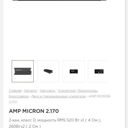
Главная
-
Каталог
-
Автозвук
-
Усилители, Процессоры,
Кроссоверы
-
Двух и трехканальные усилители
-
AMP MICRON
2.170
AMP MICRON 2.170
2-кан, класс D, мощность RMS 520 Вт х1 ( 4 Ом ),
260Втх2 ( 2 Ом )