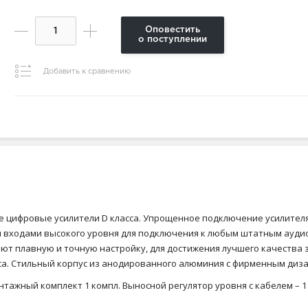
Оповестить
о поступлении
Добавить к сравнению
е цифровые усилители D класса. Упрощенное подключение усилите
ены входами высокого уровня для подключения к любым штатным ау
ют плавную и точную настройку, для достижения лучшего качества 
 Стильный корпус из анодированного алюминия с фирменным дизайно
тажный комплект 1 компл. Выносной регулятор уровня с кабелем – 1 