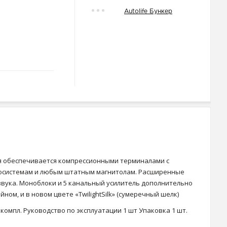
Autolife Бункер
ля обеспечивается компрессионными терминалами с
диосистемам и любым штатным магнитолам. Расширенные
звука. Моноблоки и 5 канальный усилитель дополнительно
м, и в новом цвете «TwilightSilk» (сумеречный шелк)
компл. Руководство по эксплуатации 1 шт Упаковка 1 шт.