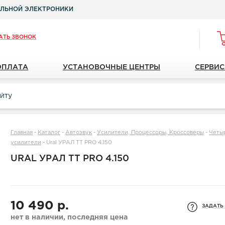
ЛЬНОЙ ЭЛЕКТРОНИКИ
АТЬ ЗВОНОК
ОПЛАТА
УСТАНОВОЧНЫЕ ЦЕНТРЫ
СЕРВИС
Главная
-
Каталог
-
Автозвук
-
Усилители, Процессоры, Кроссоверы
-
Четы
усилители
-
Ural УРАЛ ТТ PRO 4.150
URAL УРАЛ ТТ PRO 4.150
10 490 р.
ЗАДАТЬ
нет в наличии, последняя цена