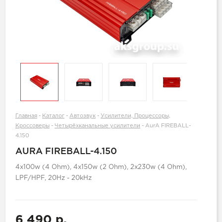
Главная
-
Каталог
-
Автозвук
-
Усилители, Процессоры,
Кроссоверы
-
Четырёхканальные усилители
-
AurA FIREBALL-
4.150
AURA FIREBALL-4.150
4x100w (4 Ohm), 4x150w (2 Ohm), 2x230w (4 Ohm),
LPF/HPF, 20Hz - 20kHz
6 490 р.