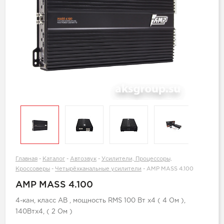
Главная
-
Каталог
-
Автозвук
-
Усилители, Процессоры,
Кроссоверы
-
Четырёхканальные усилители
-
AMP MASS 4.100
AMP MASS 4.100
4-кан, класс AB , мощность RMS 100 Вт х4 ( 4 Ом ),
140Втх4, ( 2 Ом )