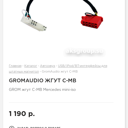
Главная
-
Каталог
-
Автозвук
-
USB/iPod/BT-интерфейсы для
штатных магнитол
-
GromAudio жгут C-MB
GROMAUDIO ЖГУТ C-MB
GROM жгут C-MB Mercedes mini-iso
1 190 р.